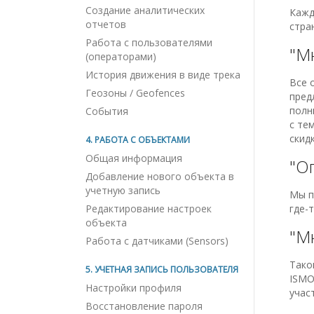
Создание аналитических
Кажд
отчетов
стра
Работа с пользователями
"М
(операторами)
История движения в виде трека
Все 
Геозоны / Geofences
пред
полн
События
с те
скид
4. РАБОТА С ОБЪЕКТАМИ
Общая информация
"О
Добавление нового объекта в
учетную запись
Мы п
Редактирование настроек
где-
объекта
"М
Работа с датчиками (Sensors)
Тако
5. УЧЕТНАЯ ЗАПИСЬ ПОЛЬЗОВАТЕЛЯ
ISMO
Настройки профиля
учас
Восстановление пароля