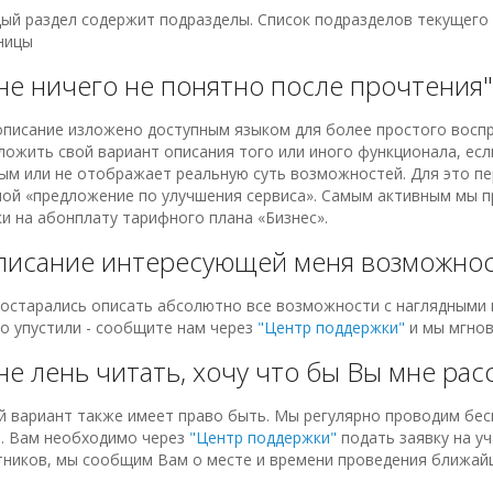
ый раздел содержит подразделы. Список подразделов текущего 
ницы
не ничего не понятно после прочтения
описание изложено доступным языком для более простого восп
ложить свой вариант описания того или иного функционала, есл
ым или не отображает реальную суть возможностей. Для это п
мой «предложение по улучшения сервиса». Самым активным мы п
ки на абонплату тарифного плана «Бизнес».
писание интересующей меня возможнос
остарались описать абсолютно все возможности с наглядными 
то упустили - сообщите нам через
"Центр поддержки"
и мы мгнов
не лень читать, хочу что бы Вы мне расс
й вариант также имеет право быть. Мы регулярно проводим бес
. Вам необходимо через
"Центр поддержки"
подать заявку на у
тников, мы сообщим Вам о месте и времени проведения ближай