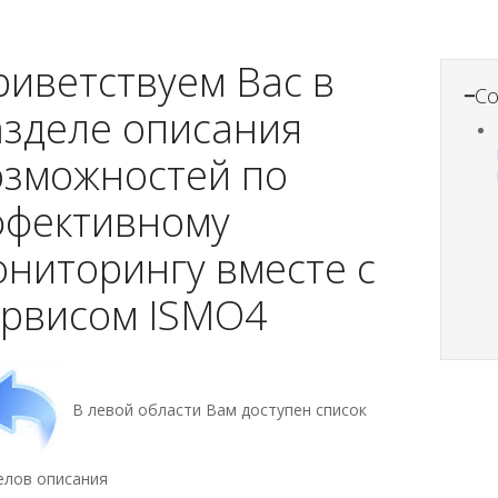
риветствуем Вас в
−
С
азделе описания
озможностей по
ффективному
ониторингу вместе с
ервисом ISMO4
В левой области Вам доступен список
елов описания